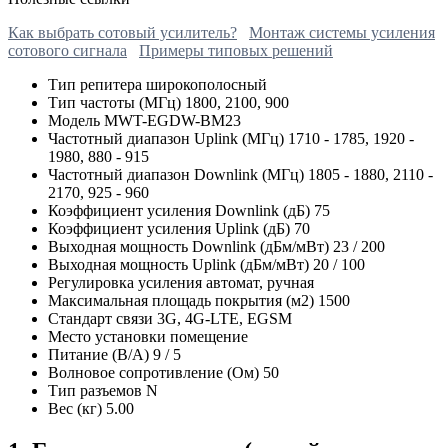
Как выбрать сотовый усилитель?
Монтаж системы усиления
сотового сигнала
Примеры типовых решений
Тип репитера
широкополосный
Тип частоты (МГц)
1800, 2100, 900
Модель
MWT-EGDW-BM23
Частотный диапазон Uplink (МГц)
1710 - 1785, 1920 -
1980, 880 - 915
Частотный диапазон Downlink (МГц)
1805 - 1880, 2110 -
2170, 925 - 960
Коэффициент усиления Downlink (дБ)
75
Коэффициент усиления Uplink (дБ)
70
Выходная мощность Downlink (дБм/мВт)
23 / 200
Выходная мощность Uplink (дБм/мВт)
20 / 100
Регулировка усиления
автомат, ручная
Максимальная площадь покрытия (м2)
1500
Стандарт связи
3G, 4G-LTE, EGSM
Место установки
помещение
Питание (В/А)
9 / 5
Волновое сопротивление (Ом)
50
Тип разъемов
N
Вес (кг)
5.00