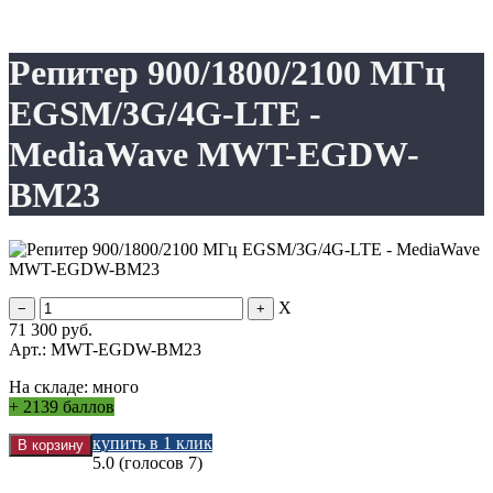
Репитер 900/1800/2100 МГц
EGSM/3G/4G-LTE -
MediaWave MWT-EGDW-
BM23
X
71 300
руб.
Арт.: MWT-EGDW-BM23
На складе:
много
+
2139 баллов
купить в 1 клик
5.0
(голосов
7
)