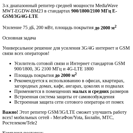
3-х диапазонный репитер средней мощности MediaWave
MWT-EGDW-BM23 в стандартах
900/1800/2100 МГц E-
GSM/3G/4G-LTE
2
Усиление 75 дБ, 200 мВт, площадь покрытия
до 2000 м
Основная задача
Универсальное решение для усиления 3G/4G интернет и GSM
связи всех операторов!
Усилитель сотовой связи и Интернет стандартов GSM
900/1800, 3G 2100 МГц и 4G-LTE 1800
2
Площадь покрытия
до 2000 м
Рекомендуется к использованию в офисах, квартирах,
загородных домах, кафе, ангарах, цоколях и подвалах
Применяется в помещениях
малых и средних
размеров
Встроенная система защиты от самовозбуждения
Встроенная защита сети сотового оператора от помех
Важно!
Этот репитер GSM/3G/LTE сможет улучшить работу
всех! мобильных сетей - МегаФон/Yota, Билайн, МТС,
Ростелеком/Tele2
Комплект поставки: